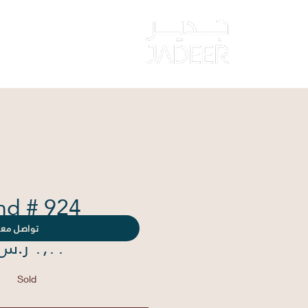
‏الصفحة الرئيس
nd # 924
تواصل معن
Sold