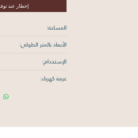
إخطار عند توف
المساحة:
625 متر مربع
الأبعاد بالمتر الطولي:
الإستخدام:
الغرب: 25م
سكني
غرفة كهرباء:
لا يوجد