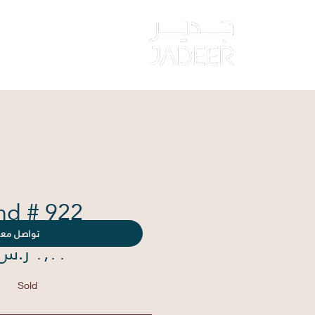
‏الصفحة الرئيس
nd # 922
تواصل معن
Sold