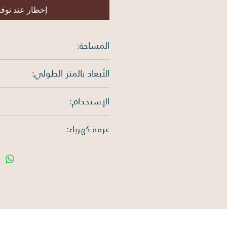
إخطار عند توف
المساحة:
625 متر مربع
الأبعاد بالمتر الطولي:
الإستخدام:
الغرب: 25م
سكني
غرفة كهرباء:
لا يوجد