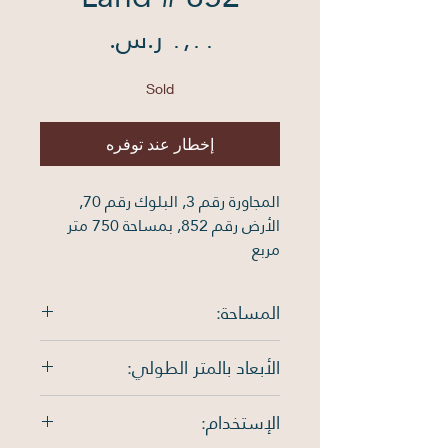
السعر
Sold
إخطار عند توفره
المجاورة رقم 3, البلوك رقم 70, 
الأرض رقم 852, بمساحة 750 متر 
مربع
المساحة:
750 متر مربع
الأبعاد بالمتر الطولي:
الشمال: 30م , الجنوب: 30م ,
الإستخدام:
الشرق: 25م , الغرب: 25م