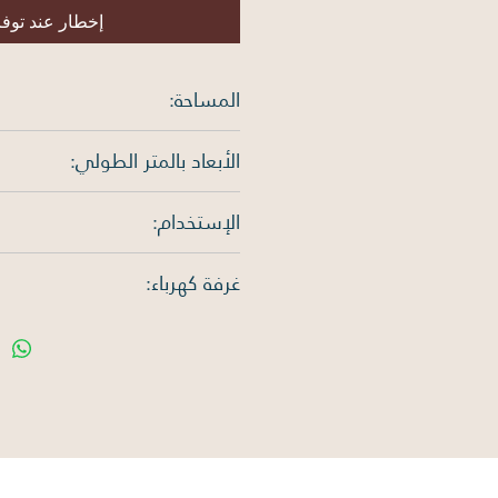
إخطار عند توف
المساحة:
750 متر مربع
الأبعاد بالمتر الطولي:
الإستخدام:
الغرب: 30م
سكني
غرفة كهرباء:
لا يوجد