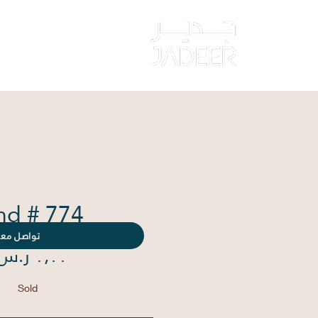
‏الصفحة الرئيس
nd # 774
تواصل معن
Sold