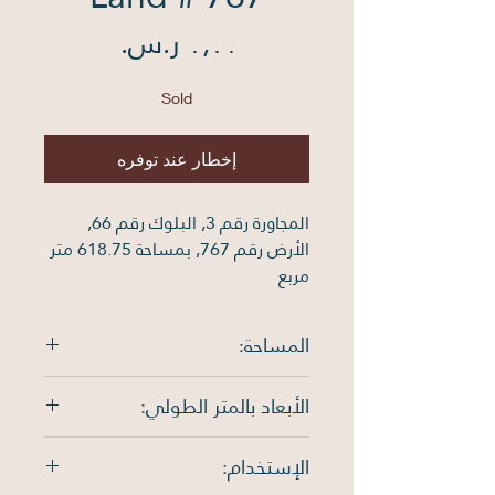
السعر
Sold
إخطار عند توفره
المجاورة رقم 3, البلوك رقم 66, 
الأرض رقم 767, بمساحة 618.75 متر 
مربع
المساحة:
618.75 متر مربع
الأبعاد بالمتر الطولي:
الشمال: 25م , الجنوب: 25م ,
الإستخدام:
الشرق: 25م , الغرب: 25م