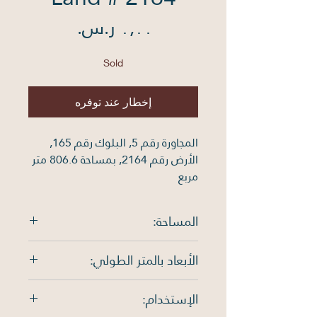
السعر
Sold
إخطار عند توفره
المجاورة رقم 5, البلوك رقم 165, 
الأرض رقم 2164, بمساحة 806.6 متر 
مربع
المساحة:
806.6 متر مربع
الأبعاد بالمتر الطولي:
الشمال: 35م , الجنوب: 35م ,
الإستخدام:
الشرق: 21.08م , الغرب: 25.01م