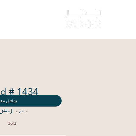
‏الصفحة الرئيس
d # 1434
تواصل معن
Sold