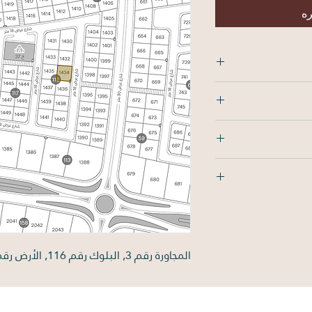
ره
الشمال: 25م , الجنوب: 25م , الشرق: 25.43م ,
المجاورة رقم 3, البلوك رقم 116, الأرض رقم 1434, بمساحة 626.89 متر مربع