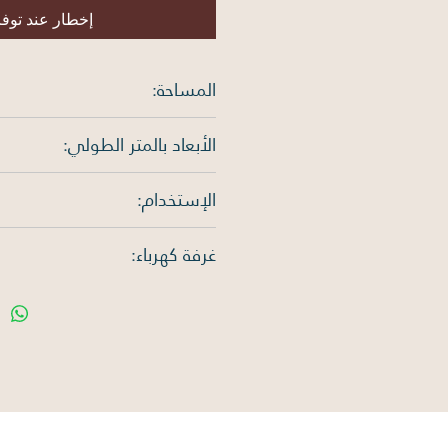
إخطار عند توف
المساحة:
626.89 متر مربع
الأبعاد بالمتر الطولي:
الإستخدام:
الغرب: 25.22م
سكني
غرفة كهرباء:
يوجد